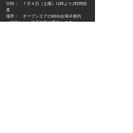
日時：　７月４日（土曜）12時より2時間程
度　
場所：　オープンエアのBBQ会場＠都内
（渋谷とか）決定次第ご案内します
会費：　6000円くらいを想定（飲み物、バ
ースデーケーキ代を含む）
場所が確定しましたら、改めてご連絡しま
す。
先着順とさせていただきますので、お早めに
お申し込みください。
注意事項
さらに表示
このイベントをシェア