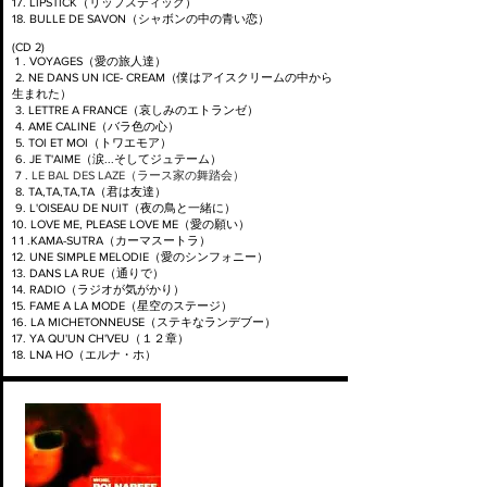
17. LIPSTICK（リップスティック）
18. BULLE DE SAVON（シャボンの中の青い恋）
(CD 2)
1 . VOYAGES（愛の旅人達）
2. NE DANS UN ICE- CREAM（僕はアイスクリームの中から
生まれた）
3. LETTRE A FRANCE（哀しみのエトランゼ）
4. AME CALINE（バラ色の心）
5. TOI ET MOI（トワエモア）
6. JE T'AIME（涙...そしてジュテーム）
7 .
LE BAL DES LAZE（ラース家の舞踏会）
8. TA,TA,TA,TA（君は友達）
9. L'OISEAU DE NUIT（夜の鳥と一緒に）
10. LOVE ME, PLEASE LOVE ME（愛の願い）
1 1 .KAMA-SUTRA（カーマスートラ）
12. UNE SIMPLE MELODIE（愛のシンフォニー）
13. DANS LA RUE（通りで）
14. RADIO（ラジオが気がかり）
15. FAME A LA MODE（星空のステージ）
16. LA MICHETONNEUSE（ステキなランデブー）
17. YA QU'UN CH'VEU（１２章）
18. LNA HO（エルナ・ホ）