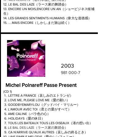
12. LE BAL DES LAZE（ラース家の舞踏会）
13. ENCORE UN MOIS,ENCORE UN AN（ショービジネス候補
生）
14. LES GRANDS SENTIMENTS HUMAINS（偉大な道徳感）
15. ....MAIS ENCORE（しかし,まだ旅は続く）
2003
981 000-7
Michel Polnareff Passe Present
(CD 1)
1 . LETTRE A FRANCE（哀しみのエトランゼ）
2. LOVE ME, PLEASE LOVE ME（愛の願い）
3. GOODBYEMARYLOU（グッドバイ・マリルー）
4. L'AMOUR AVEC TOI（君との愛がすべて）
5. AME CALINE（バラ色の心）
6. HOLIDAYS（愛の休日）
7. TOUS LES BATEAUX TOUS LES OISEAUX（渚の想い出）
8.
LE BAL DES LAZE（ラース家の舞踏会）
9. CA N'ARRIVE QU'AUX AUTRES（哀しみの終るとき）
10. UNE SIMPLE MELODIE（愛のシンフォニー）