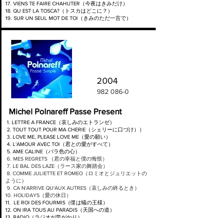
17. VIENS TE FAIRE CHAHUTER（今夜はきみだけ）
18. QU EST LA TOSCA?（トスカはどこに？）
19. SUR UN SEUL MOT DE TOI（きみのただ一言で）
2004
982 086-0
Michel Polnareff Passe Present
1.
LETTRE A FRANCE（哀しみのエトランゼ）
2. TOUT TOUT POUR MA CHERIE（シェリーに口づけ））
3. LOVE ME, PLEASE LOVE ME（愛の願い）
4. L'AMOUR AVEC TOI（君との愛がすべて）
5. AME CALINE（バラ色の心）
6. MES REGRETS （君の幸福と僕の悔恨）
7. LE BAL DES LAZE（ラース家の舞踏会）
8. COMME JULIETTE ET ROMEO（ロミオとジュリエットの
ように）
9. CA N'ARRIVE QU'AUX AUTRES（哀しみの終るとき）
10. HOLIDAYS（愛の休日）
11. LE ROI DES FOURMIS（僕は蟻の王様）
12. ON IRA TOUS AU PARADIS（天国への道）
13. RADIO（ラジオが気がかり）