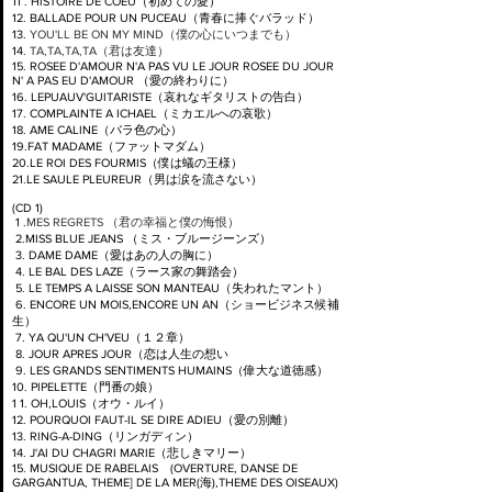
11 . HISTOIRE DE COEU（初めての愛）
12. BALLADE POUR UN PUCEAU（青春に捧ぐバラッド）
13.
YOU'LL BE ON MY MIND（僕の心にいつまでも）
14.
TA,TA,TA,TA（君は友達）
15. ROSEE D'AMOUR N'A PAS VU LE JOUR ROSEE DU JOUR
N' A PAS EU D'AMOUR （愛の終わりに）
16. LEPUAUV'GUITARISTE（哀れなギタリストの告白）
17. COMPLAINTE A ICHAEL（ミカエルへの哀歌）
18. AME CALINE（バラ色の心）
19.FAT MADAME（ファットマダム）
20.LE ROI DES FOURMIS（僕は蟻の王様）
21.LE SAULE PLEUREUR（男は涙を流さない）
(CD 1)
1 .
MES REGRETS （君の幸福と僕の悔恨）
2.MISS BLUE JEANS （ミス・ブルージーンズ）
3. DAME DAME（愛はあの人の胸に）
4. LE BAL DES LAZE（ラース家の舞踏会）
5. LE TEMPS A LAISSE SON MANTEAU（失われたマント）
6. ENCORE UN MOIS,ENCORE UN AN（ショービジネス候補
生）
7. YA QU'UN CH'VEU（１２章）
8. JOUR APRES JOUR（恋は人生の想い
9. LES GRANDS SENTIMENTS HUMAINS（偉大な道徳感）
10. PIPELETTE（門番の娘）
1 1. OH,LOUIS（オウ・ルイ）
12. POURQUOI FAUT-IL SE DIRE ADIEU（愛の別離）
13. RING-A-DING（リンガディン）
14. J'AI DU CHAGRI MARIE（悲しきマリー）
15. MUSIQUE DE RABELAIS (OVERTURE, DANSE DE
GARGANTUA, THEME] DE LA MER(海),THEME DES OISEAUX)