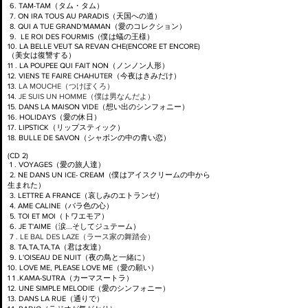
6. TAM-TAM（タム・タム）
7. ON IRA TOUS AU PARADIS（天国への道）
8. QUI A TUE GRAND'MAMAN（愛のコレクション）
9. LE ROI DES FOURMIS（僕は蟻の王様）
10. LA BELLE VEUT SA REVAN CHE(ENCORE ET ENCORE)
（美女は復讐する）
11 . LA POUPEE QUI FAIT NON（ノンノン人形）
12. VIENS TE FAIRE CHAHUTER（今夜はきみだけ）
13.
LA MOUCHE（つけぼくろ）
14.
JE SUIS UN HOMME（僕は男なんだよ）
15. DANS LA MAISON VIDE（想い出のシンフォニー）
16. HOLIDAYS（愛の休日）
17. LIPSTICK（リップスティック）
18. BULLE DE SAVON（シャボンの中の青い恋）
(CD 2)
1 . VOYAGES（愛の旅人達）
2. NE DANS UN ICE- CREAM（僕はアイスクリームの中から
生まれた）
3. LETTRE A FRANCE（哀しみのエトランゼ）
4. AME CALINE（バラ色の心）
5. TOI ET MOI（トワエモア）
6. JE T'AIME（涙...そしてジュテーム）
7 .
LE BAL DES LAZE（ラース家の舞踏会）
8. TA,TA,TA,TA（君は友達）
9. L'OISEAU DE NUIT（夜の鳥と一緒に）
10. LOVE ME, PLEASE LOVE ME（愛の願い）
1 1 .KAMA-SUTRA（カーマスートラ）
12. UNE SIMPLE MELODIE（愛のシンフォニー）
13. DANS LA RUE（通りで）