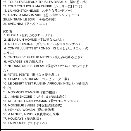
16. TOUS LES BATEAUX TOUS LES OISEAUX（渚の想い出）
17. TOUT TOUT POUR MA CHERIE（シェリーに口づけ）
18. LA MICHETONNEUSE（ステキなランデブー）
19. DANS LA MAISON VIDE（想い出のシンフォニー）
20.UN TRAIN LE SOIR （今夜の列車）
21. AVEC NINI（アベク・ニニ）
(CD 3)
1. GLORIA（忘れじのグローリア）
2. JE SUIS UN HOMME（僕は男なんだよ）
3. ALLO GEORGINA (ギリシャにいるジョルジナへ）
4. COMME JULIETTE ET ROMEO（ロミオとジュリエットの
ように）
5. CA N'ARRIVE QU'AUX AUTRES（哀しみの終るとき）
6. VOYAGES（愛の旅人達）
7. NE DANS UN ICE- CREAM（僕はｱｲｽｸﾘｰﾑの中から生まれ
た）
8. PETITE, PETITE（限りなき愛を君に）
9. COMPUTER'S DREAM（コンピューター夢）
10. LE DESERT N'EST PLUS EN AFRIQUE (不信という砂漠の
中で）
11 . NOS MOTS D'AMOUR（愛の物語）
12. ....MAIS ENCORE（しかし,まだ旅は続く）
13. QUI A TUE GRAND'MAMAN（愛のコレクション）
14. MONSIEUR L'ABBE（神父様の結婚式）
15. HEY YOU WOMAN（愛の来訪者）
16. A MINUIT, A MIDI（真夜中の出来事）
17. HOLIDAYS（愛の休日）
18. LA MOUCHE（つけぼくろ）