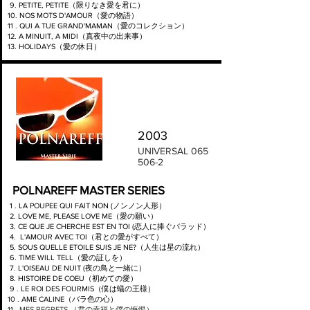
9. PETITE, PETITE（限りなき愛を君に）
10. NOS MOTS D'AMOUR（愛の物語）
11 . QUI A TUE GRAND'MAMAN（愛のコレクション）
12. A MINUIT, A MIDI（真夜中の出来事）
13. HOLIDAYS（愛の休日）
2003
UNIVERSAL
065
506-2
POLNAREFF MASTER SERIES
1 . LA POUPEE QUI FAIT NON (ノンノン人形）
2. LOVE ME, PLEASE LOVE ME（愛の願い）
3.
CE QUE JE CHERCHE EST EN TOI (恋人に捧ぐバラッド）
4.
L'AMOUR AVEC TOI（君との愛がすべて）
5. SOUS QUELLE ETOILE SUIS JE NE?（人生は星の流れ）
6. TIME WILL TELL（愛の証しを）
7. L'OISEAU DE NUIT (夜の鳥と一緒に）
8.
HISTOIRE DE COEU（初めての愛）
9 . LE ROI DES FOURMIS（僕は蟻の王様）
10 . AME CALINE（バラ色の心）
11
.
MES REGRETS （君の幸福と僕の悔恨）