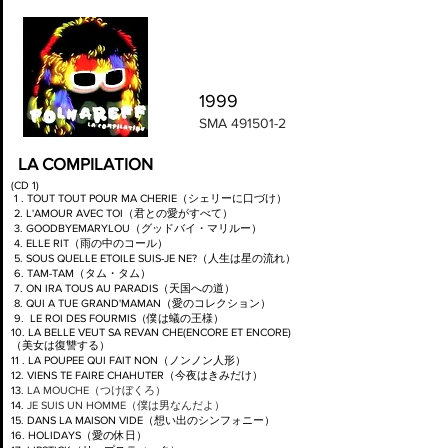
1999
SMA
491501-2
LA COMPILATION
(CD 1)
1 . TOUT TOUT POUR MA CHERIE（シェリーに口づけ）
2. L'AMOUR AVEC TOI（君との愛がすべて）
3. GOODBYEMARYLOU（グッドバイ・マリルー）
4. ELLE RIT（雨の中のコール）
5. SOUS QUELLE ETOILE SUIS-JE NE?（人生は星の流れ）
6. TAM-TAM（タム・タム）
7. ON IRA TOUS AU PARADIS（天国への道）
8. QUI A TUE GRAND'MAMAN（愛のコレクション）
9. LE ROI DES FOURMIS（僕は蟻の王様）
10. LA BELLE VEUT SA REVAN CHE(ENCORE ET ENCORE)
（美女は復讐する）
11 . LA POUPEE QUI FAIT NON（ノンノン人形）
12. VIENS TE FAIRE CHAHUTER（今夜はきみだけ）
13.
LA MOUCHE（つけぼくろ）
14.
JE SUIS UN HOMME（僕は男なんだよ）
15. DANS LA MAISON VIDE（想い出のシンフォニー）
16. HOLIDAYS（愛の休日）