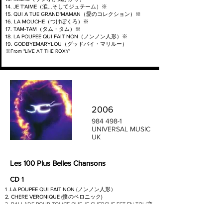
14. JE T'AIME（涙...そしてジュテーム）※
15. QUI A TUE GRAND'MAMAN（愛のコレクション）※
16. LA MOUCHE（つけぼくろ）※
17. TAM-TAM（タム・タム）※
18. LA POUPEE QUI FAIT NON（ノンノン人形）※
19. GODBYEMARYLOU（グッドバイ・マリルー）
※From "LIVE AT THE ROXY"
2006
984 498-1
UNIVERSAL MUSIC
UK
Les 100 Plus Belles Chansons
CD 1
1 .LA POUPEE QUI FAIT NON (ノンノン人形）
2. CHERE VERONIQUE (僕のベロニック)
3. BALLADE POUR TOI (CE QUE JE CHERCHE EST EN TOI (恋
人に捧ぐバラッド）
4. LOVE ME, PLEASE LOVE ME（愛の願い）