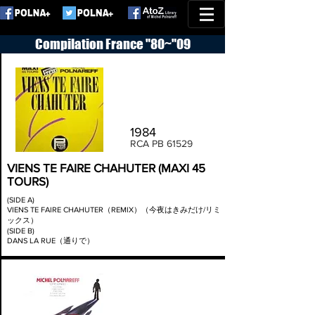
Compilation France "80~"09
1984
RCA PB 61529
VIENS TE FAIRE CHAHUTER (MAXI 45
TOURS)
(SIDE A)
VIENS TE FAIRE CHAHUTER（REMIX）（今夜はきみだけ/リミ
ックス
）
(SIDE B)
DANS LA RUE（通りで）