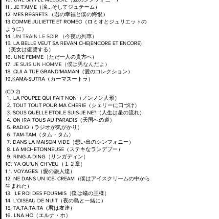
11 . JE T'AIME（涙...そしてジュテーム）
12. MES REGRETS （君の幸福と僕の悔恨）
13.COMME JULIETTE ET ROMEO（ロミオとジュリエットの
ように）
14.
UN TRAIN LE SOIR （今夜の列車）
15. LA BELLE VEUT SA REVAN CHE(ENCORE ET ENCORE)
（美女は復讐する）
16. UNE FEMME（ただ一人の貴方へ）
17.
J
E SUIS UN HOMME（僕は男なんだよ）
18. QUI A TUE GRAND'MAMAN（愛のコレクション）
19.KAMA-SUTRA（カーマスートラ）
(CD 2)
1 . LA POUPEE QUI FAIT NON（ノンノン人形）
2.
TOUT TOUT POUR MA CHERIE（シェリーに口づけ）
3. SOUS QUELLE ETOILE SUIS-JE NE?（人生は星の流れ）
4. ON IRA TOUS AU PARADIS（天国への道）
5. RADIO（ラジオが気がかり）
6. TAM-TAM（タム・タム）
7
.
DANS LA MAISON VIDE（想い出のシンフォニー）
8. LA MICHETONNEUSE（ステキなランデブー）
9. RING-A-DING（リンガディン）
10. YA QU'UN CH'VEU（１２章）
1 1. VOYAGES（愛の旅人達）
12. NE DANS UN ICE- CREAM（僕はアイスクリームの中から
生まれた）
13. LE ROI DES FOURMIS（僕は蟻の王様）
14. L'OISEAU DE NUIT（夜の鳥と一緒に）
15. TA,TA,TA,TA（君は友達）
16. LNA HO（エルナ・ホ）