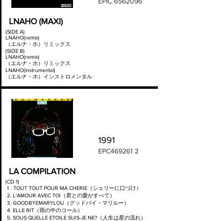
EPIC
6562096
LNAHO (MAXI)
(SIDE A)
LNAHO(remix)
（エルナ・ホ）リミックス
(SIDE B)
LNAHO(remix)
（エルナ・ホ）リミックス
LNAHO(instrumental)
（エルナ・ホ）インストロメンタル
1991
EPC469261 2
LA COMPILATION
(CD 1)
1 . TOUT TOUT POUR MA CHERIE（シェリーに口づけ）
2. L'AMOUR AVEC TOI（君との愛がすべて）
3. GOODBYEMARYLOU（グッドバイ・マリルー）
4. ELLE RIT（雨の中のコール）
5. SOUS QUELLE ETOILE SUIS-JE NE?（人生は星の流れ）