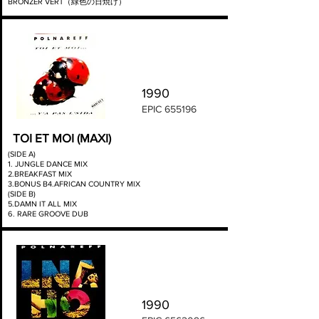
BRONZER VERT（緑色の日焼け）
1990
EPIC 655196
TOI ET MOI (MAXI)
(SIDE A)
1. JUNGLE DANCE MIX
2.BREAKFAST MIX
3.BONUS B4.AFRICAN COUNTRY MIX
(SIDE B)
5.DAMN IT ALL MIX
6. RARE GROOVE DUB
1990