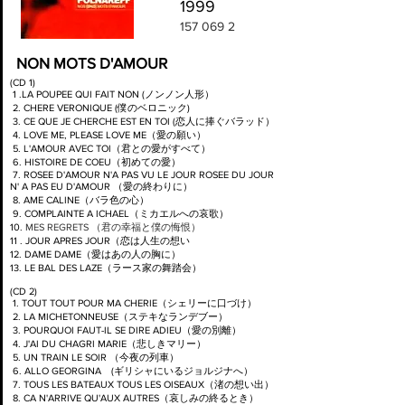
1999
157 069 2
NON MOTS D'AMOUR
(CD 1)
1 .LA POUPEE QUI FAIT NON (ノンノン人形）
2. CHERE VERONIQUE (僕のベロニック)
3.
CE QUE JE CHERCHE EST EN TOI (恋人に捧ぐバラッド）
4. LOVE ME, PLEASE LOVE ME（愛の願い）
5. L'AMOUR AVEC TOI（君との愛がすべて）
6.
HISTOIRE DE COEU（初めての愛）
7. ROSEE D'AMOUR N'A PAS VU LE JOUR ROSEE DU JOUR
N' A PAS EU D'AMOUR （愛の終わりに）
8. AME CALINE（バラ色の心）
9. COMPLAINTE A ICHAEL（ミカエルへの哀歌）
10
.
MES REGRETS （君の幸福と僕の悔恨）
11 . JOUR APRES JOUR（恋は人生の想い
12. DAME DAME（愛はあの人の胸に）
13. LE BAL DES LAZE（ラース家の舞踏会）
(CD 2)
1. TOUT TOUT POUR MA CHERIE（シェリーに口づけ）
2. LA MICHETONNEUSE（ステキなランデブー）
3. POURQUOI FAUT-IL SE DIRE ADIEU（愛の別離）
4. J'AI DU CHAGRI MARIE（悲しきマリー）
5. UN TRAIN LE SOIR （今夜の列車）
6. ALLO GEORGINA (ギリシャにいるジョルジナへ）
7. TOUS LES BATEAUX TOUS LES OISEAUX（渚の想い出）
8. CA N'ARRIVE QU'AUX AUTRES（哀しみの終るとき）