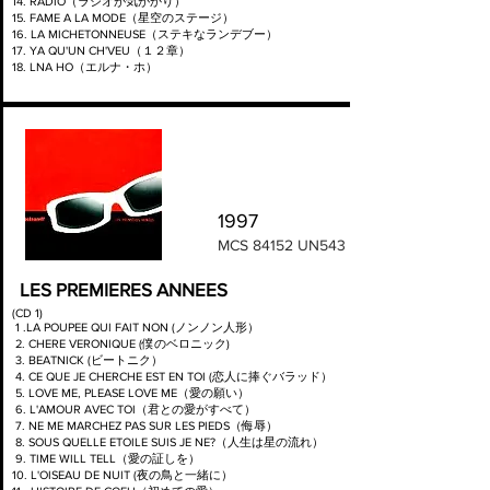
14. RADIO（ラジオが気がかり）
15. FAME A LA MODE（星空のステージ）
16. LA MICHETONNEUSE（ステキなランデブー）
17. YA QU'UN CH'VEU（１２章）
18. LNA HO（エルナ・ホ）
1997
MCS 84152 UN543
LES PREMIERES ANNEES
(CD 1)
1 .LA POUPEE QUI FAIT NON (ノンノン人形）
2. CHERE VERONIQUE (僕のベロニック)
3. BEATNICK (ビートニク）
4. CE QUE JE CHERCHE EST EN TOI (恋人に捧ぐバラッド）
5. LOVE ME, PLEASE LOVE ME（愛の願い）
6. L'AMOUR AVEC TOI（君との愛がすべて）
7. NE ME MARCHEZ PAS SUR LES PIEDS（侮辱）
8. SOUS QUELLE ETOILE SUIS JE NE?（人生は星の流れ）
9. TIME WILL TELL（愛の証しを）
10. L'OISEAU DE NUIT (夜の鳥と一緒に）